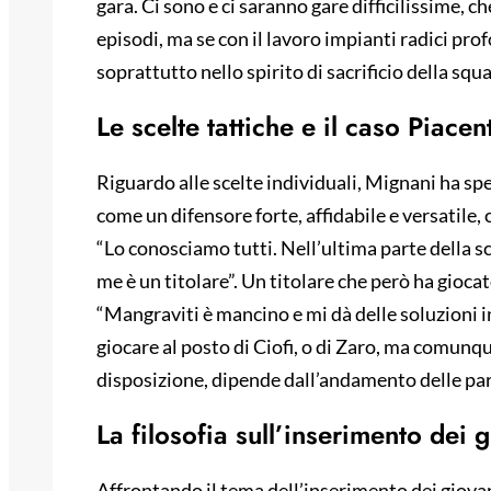
gara. Ci sono e ci saranno gare difficilissime,
episodi, ma se con il lavoro impianti radici p
soprattutto nello spirito di sacrificio della squ
Le scelte tattiche e il caso Piacent
Riguardo alle scelte individuali, Mignani ha sp
come un difensore forte, affidabile e versatile, ca
“Lo conosciamo tutti. Nell’ultima parte della s
me è un titolare”. Un titolare che però ha gioca
“Mangraviti è mancino e mi dà delle soluzioni i
giocare al posto di Ciofi, o di Zaro, ma comun
disposizione, dipende dall’andamento delle par
La filosofia sull’inserimento dei 
Affrontando il tema dell’inserimento dei giovani