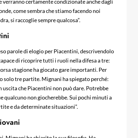
 che verranno certamente condizionate anche dagli
rofonde, come sembra che stiamo facendo noi
adra, si raccoglie sempre qualcosa”.
ini
eso parole di elogio per Piacentini, descrivendolo
pace di ricoprire tutti i ruoli nella difesa a tre:
corsa stagione ha giocato gare importanti. Per
to solo tre partite. Mignani ha spiegato perché:
n uscita che Piacentini non può dare. Potrebbe
que qualcuno non giocherebbe. Sui pochi minuti a
tite e da determinate situazioni”.
giovani
, Mignani ha chiarito la sua filosofia. Ha