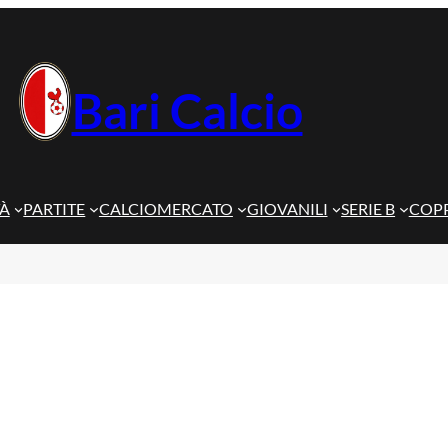
Bari Calcio
TÀ
PARTITE
CALCIOMERCATO
GIOVANILI
SERIE B
COPP