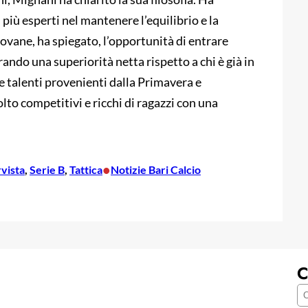
più esperti nel mantenere l’equilibrio e la
iovane, ha spiegato, l’opportunità di entrare
ndo una superiorità netta rispetto a chi è già in
e talenti provenienti dalla Primavera e
lto competitivi e ricchi di ragazzi con una
•
rvista
, 
Serie B
, 
Tattica
Notizie Bari Calcio
C
C