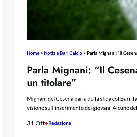
Home
>
Notizie Bari Calcio
>
Parla Mignani: “Il Cesena
Parla Mignani: “Il Cesen
un titolare”
Mignani del Cesena parla della sfida col Bari: fa
visione sull’inserimento dei giovani. Alcune de
31 Ott
•
Redazione