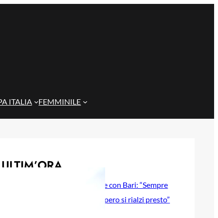
A ITALIA
FEMMINILE
ULTIM’ORA
Gazzi e il legame con Bari: “Sempre
nel mio cuore, spero si rialzi presto”
29 Maggio 2026