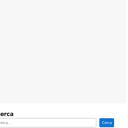
erca
Cerca