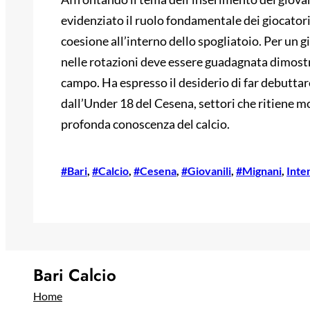
evidenziato il ruolo fondamentale dei giocatori 
coesione all’interno dello spogliatoio. Per un g
nelle rotazioni deve essere guadagnata dimostra
campo. Ha espresso il desiderio di far debuttar
dall’Under 18 del Cesena, settori che ritiene mo
profonda conoscenza del calcio.
#Bari
, 
#Calcio
, 
#Cesena
, 
#Giovanili
, 
#Mignani
, 
Inte
Bari Calcio
Home