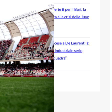
Ripescaggio in Serie B per il Bari: la
speranza è legata alla crisi della Juve
Stabia
28 Maggio 2026
Futuro Bari, Leccese a De Laurentiis:
“Serve un piano industriale serio,
non siamo una seconda squadra”
27 Maggio 2026