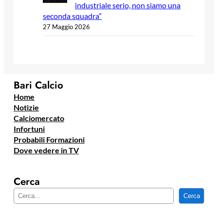
industriale serio, non siamo una
seconda squadra”
27 Maggio 2026
Bari Calcio
Home
Notizie
Calciomercato
Infortuni
Probabili Formazioni
Dove vedere in TV
Cerca
C
Cerca
e
r