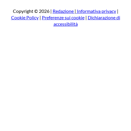
c
a
Copyright © 2026 |
Redazione
|
Informativa privacy
|
Cookie Policy
|
Preferenze sui cookie
|
Dichiarazione di
accessibilità