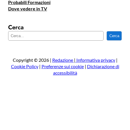
Probabili Formazioni
Dove vedere in TV
Cerca
C
Cerca
e
r
c
a
Copyright © 2026 |
Redazione
|
Informativa privacy
|
Cookie Policy
|
Preferenze sui cookie
|
Dichiarazione di
accessibilità