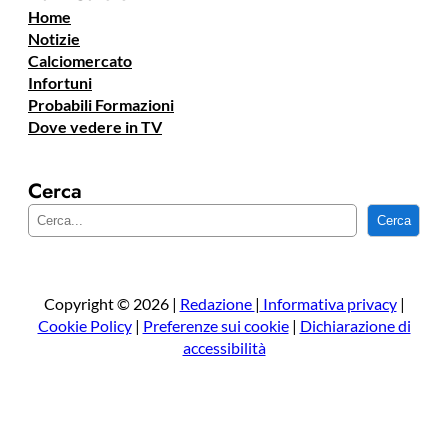
Home
Notizie
Calciomercato
Infortuni
Probabili Formazioni
Dove vedere in TV
Cerca
C
Cerca
e
r
c
a
Copyright © 2026 |
Redazione
|
Informativa privacy
|
Cookie Policy
|
Preferenze sui cookie
|
Dichiarazione di
accessibilità