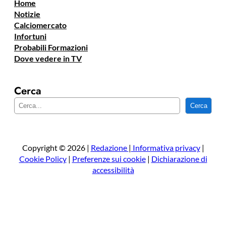
Home
Notizie
Calciomercato
Infortuni
Probabili Formazioni
Dove vedere in TV
Cerca
C
Cerca
e
r
c
a
Copyright © 2026 |
Redazione
|
Informativa privacy
|
Cookie Policy
|
Preferenze sui cookie
|
Dichiarazione di
accessibilità