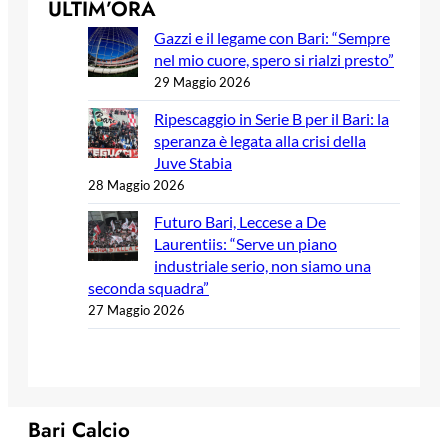
ULTIM’ORA
Gazzi e il legame con Bari: “Sempre
nel mio cuore, spero si rialzi presto”
29 Maggio 2026
Ripescaggio in Serie B per il Bari: la
speranza è legata alla crisi della
Juve Stabia
28 Maggio 2026
Futuro Bari, Leccese a De
Laurentiis: “Serve un piano
industriale serio, non siamo una
seconda squadra”
27 Maggio 2026
Bari Calcio