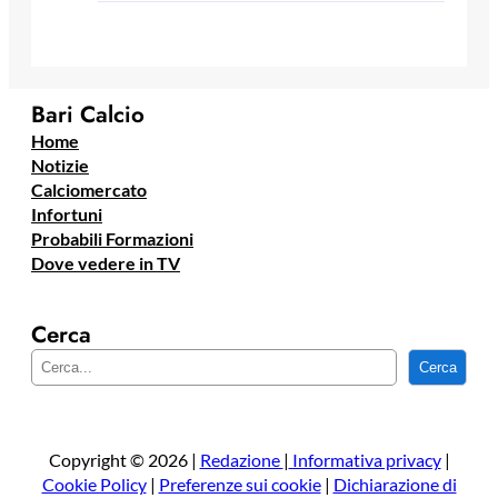
Bari Calcio
Home
Notizie
Calciomercato
Infortuni
Probabili Formazioni
Dove vedere in TV
Cerca
C
Cerca
e
r
c
a
Copyright © 2026 |
Redazione
|
Informativa privacy
|
Cookie Policy
|
Preferenze sui cookie
|
Dichiarazione di