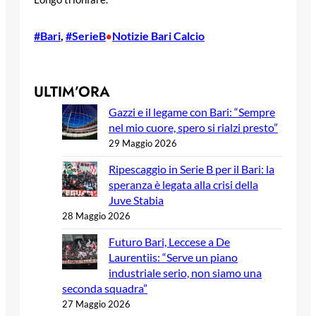
#Bari
, 
#SerieB
Notizie Bari Calcio
•
ULTIM’ORA
Gazzi e il legame con Bari: “Sempre
nel mio cuore, spero si rialzi presto”
29 Maggio 2026
Ripescaggio in Serie B per il Bari: la
speranza è legata alla crisi della
Juve Stabia
28 Maggio 2026
Futuro Bari, Leccese a De
Laurentiis: “Serve un piano
industriale serio, non siamo una
seconda squadra”
27 Maggio 2026