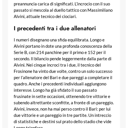
preannuncia carica di significati. L’incrocio con il suo
passato si mescola al duello tattico con Massimiliano
Alvini, attuale tecnico dei ciociari.
I precedenti tra i due allenatori
I numeri disegnano una sfida equilibrata. Longo e
Alvini portano in dote una profonda conoscenza della
Serie B, con 214 panchine per il primo e 152 per il
secondo. Il bilancio pende leggermente dalla parte di
Alvini. Nei cinque incroci tra i due, il tecnico del
Frosinone ha vinto due volte, contro un solo successo
per l’allenatore del Bari e due pareggi a completare il
quadro. Anche i precedenti individuali aggiungono
interesse. Longo ha già sfidato il suo passato
frusinate in sette occasioni, ottenendo tre vittorie e
subendo altrettante sconfitte, a fronte di un pareggio.
Alvini, invece, non ha mai perso contro il Bari: per lui
due vittorie e un pareggio in tre partite. Un intreccio
di statistiche e destini sul prato dello stadio che vide
Longo trionfare.