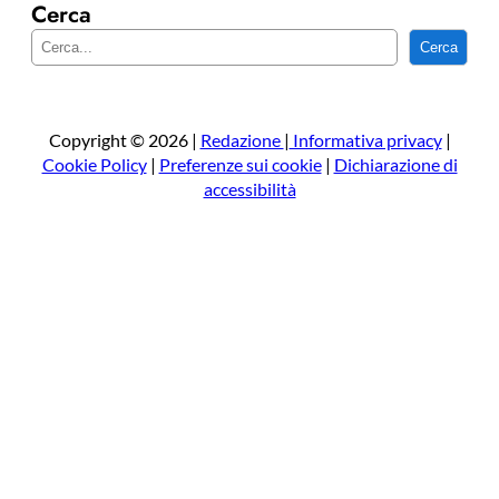
Cerca
C
Cerca
e
r
c
a
Copyright © 2026 |
Redazione
|
Informativa privacy
|
Cookie Policy
|
Preferenze sui cookie
|
Dichiarazione di
accessibilità