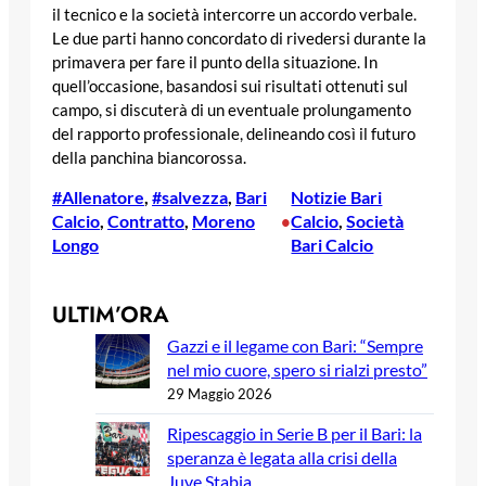
il tecnico e la società intercorre un accordo verbale.
Le due parti hanno concordato di rivedersi durante la
primavera per fare il punto della situazione. In
quell’occasione, basandosi sui risultati ottenuti sul
campo, si discuterà di un eventuale prolungamento
del rapporto professionale, delineando così il futuro
della panchina biancorossa.
#Allenatore
, 
#salvezza
, 
Bari
Notizie Bari
Calcio
, 
Contratto
, 
Moreno
Calcio
, 
Società
•
Longo
Bari Calcio
ULTIM’ORA
Gazzi e il legame con Bari: “Sempre
nel mio cuore, spero si rialzi presto”
29 Maggio 2026
Ripescaggio in Serie B per il Bari: la
speranza è legata alla crisi della
Juve Stabia