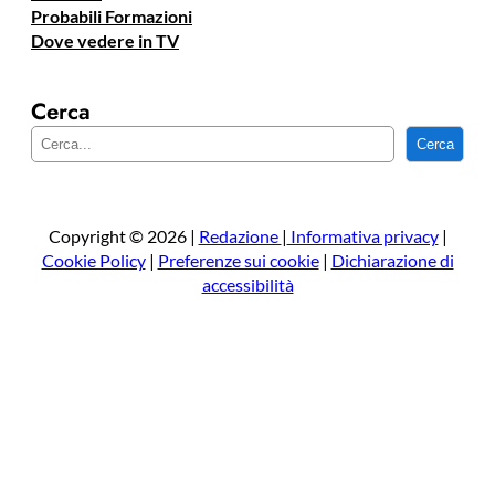
Probabili Formazioni
Dove vedere in TV
Cerca
C
Cerca
e
r
c
a
Copyright © 2026 |
Redazione
|
Informativa privacy
|
Cookie Policy
|
Preferenze sui cookie
|
Dichiarazione di
accessibilità