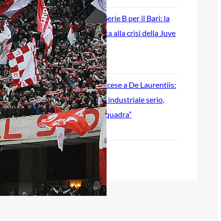
Ripescaggio in Serie B per il Bari: la
speranza è legata alla crisi della Juve
Stabia
28 Maggio 2026
Futuro Bari, Leccese a De Laurentiis:
“Serve un piano industriale serio,
non siamo una seconda squadra”
27 Maggio 2026