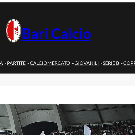
Bari Calcio
TÀ
PARTITE
CALCIOMERCATO
GIOVANILI
SERIE B
COPP