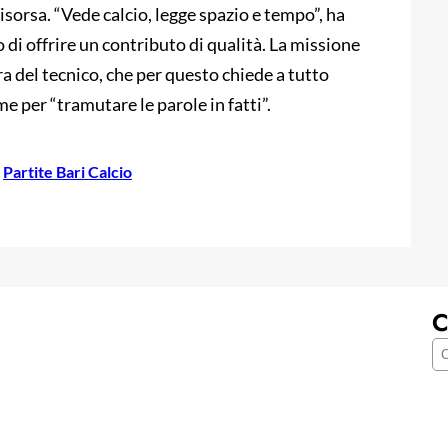
sorsa. “Vede calcio, legge spazio e tempo”, ha
di offrire un contributo di qualità. La missione
ra del tecnico, che per questo chiede a tutto
me per “tramutare le parole in fatti”.
 
Partite Bari Calcio
C
C
e
r
c