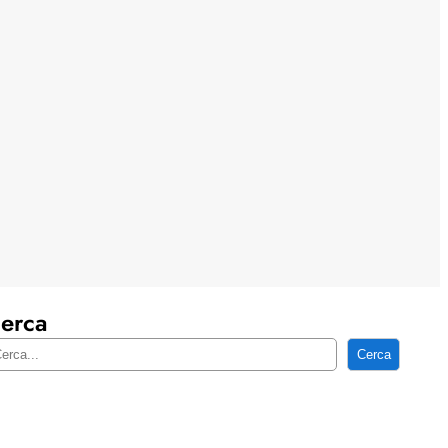
erca
Cerca