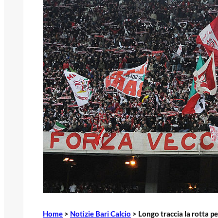
Home
>
Notizie Bari Calcio
>
Longo traccia la rotta per