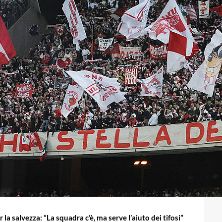
 la salvezza: “La squadra c’è, ma serve l’aiuto dei tifosi”