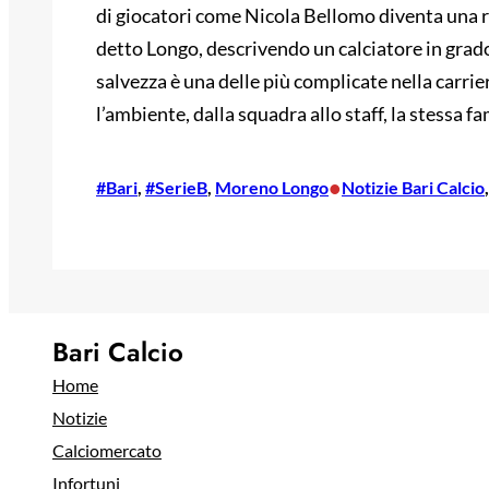
di giocatori come Nicola Bellomo diventa una ri
detto Longo, descrivendo un calciatore in grado 
salvezza è una delle più complicate nella carrie
l’ambiente, dalla squadra allo staff, la stessa fa
•
#Bari
, 
#SerieB
, 
Moreno Longo
Notizie Bari Calcio
,
Bari Calcio
Home
Notizie
Calciomercato
Infortuni