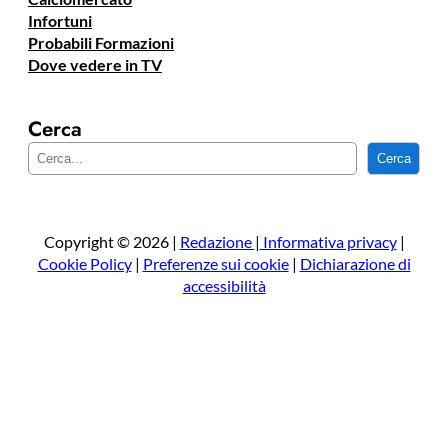
Infortuni
Probabili Formazioni
Dove vedere in TV
Cerca
C
Cerca
e
r
c
a
Copyright © 2026 |
Redazione
|
Informativa privacy
|
Cookie Policy
|
Preferenze sui cookie
|
Dichiarazione di
accessibilità