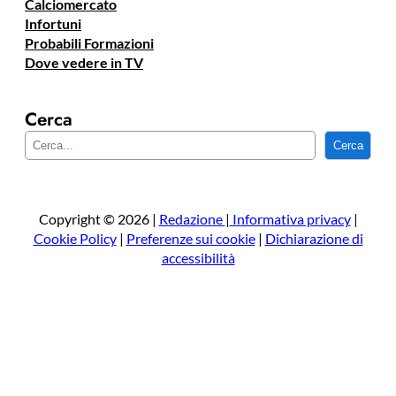
Calciomercato
Infortuni
Probabili Formazioni
Dove vedere in TV
Cerca
C
Cerca
e
r
c
a
Copyright © 2026 |
Redazione
|
Informativa privacy
|
Cookie Policy
|
Preferenze sui cookie
|
Dichiarazione di
accessibilità