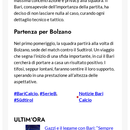
massima concentrazione e privacy alla squadra. Il
Bari, consapevole dell’importanza della partita, ha
deciso di non lasciare nulla al caso, curando ogni
dettaglio tecnico e tattico.
Partenza per Bolzano
Nel primo pomeriggio, la squadra partirà alla volta di
Bolzano, sede del match contro il Sudtirol. Un viaggio
che segna l’inizio di una sfida importante, in cui il Bari
cercherà di portare a casa un risultato positivo. I
tifosi, seppur lontani, faranno sentire il loro supporto,
sperando in una prestazione all’altezza delle
aspettative.
#BariCalcio
, 
#SerieB
, 
Notizie Bari
•
#Südtirol
Calcio
ULTIM’ORA
Gazzi e il legame con Bari: “Sempre