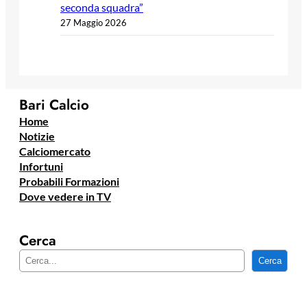
seconda squadra”
27 Maggio 2026
Bari Calcio
Home
Notizie
Calciomercato
Infortuni
Probabili Formazioni
Dove vedere in TV
Cerca
C
Cerca
e
r
c