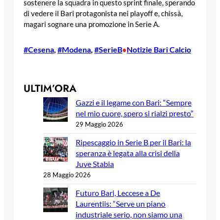
sostenere la squadra in questo sprint finale, sperando
di vedere il Bari protagonista nei playoff e, chissà,
magari sognare una promozione in Serie A.
#Cesena
, 
#Modena
, 
#SerieB
Notizie Bari Calcio
•
ULTIM’ORA
Gazzi e il legame con Bari: “Sempre
nel mio cuore, spero si rialzi presto”
29 Maggio 2026
Ripescaggio in Serie B per il Bari: la
speranza è legata alla crisi della
Juve Stabia
28 Maggio 2026
Futuro Bari, Leccese a De
Laurentiis: “Serve un piano
industriale serio, non siamo una