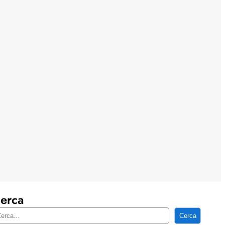
erca
Cerca