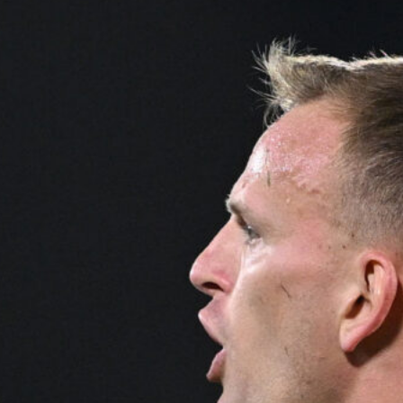
Ripescaggio in Serie B per il Bari: la
speranza è legata alla crisi della Juve
Stabia
28 Maggio 2026
Futuro Bari, Leccese a De Laurentiis:
“Serve un piano industriale serio,
non siamo una seconda squadra”
27 Maggio 2026