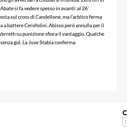
 Abate si fa vedere spesso in avanti: al 26’
testa sul cross di Candellone, ma l’arbitro ferma
ia a battere Cerofolini. Abisso però annulla per il
Verreth su punizione sfiora il vantaggio. Qualche
e senza gol. La Juve Stabia conferma
C
C