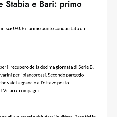
ve Stabia e Bari: primo
 finisce 0-0. È il primo punto conquistato da
per il recupero della decima giornata di Serie B.
ivarini per i biancorossi. Secondo pareggio
he vale l’aggancio all’ottavo posto
t Vicari e compagni.
o gli avversari a chiudersi in difesa. Zero tiri in