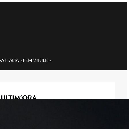
A ITALIA
FEMMINILE
ULTIM’ORA
Gazzi e il legame con Bari: “Sempre
nel mio cuore, spero si rialzi presto”
29 Maggio 2026