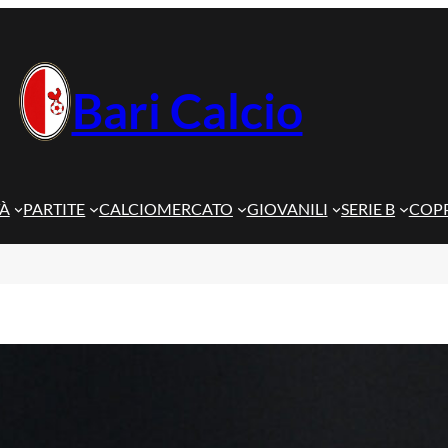
Bari Calcio
TÀ
PARTITE
CALCIOMERCATO
GIOVANILI
SERIE B
COPP