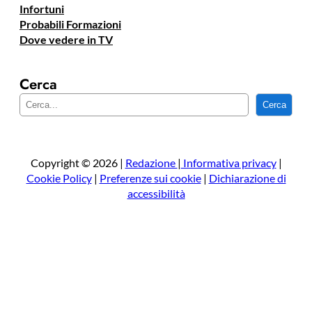
Infortuni
Probabili Formazioni
Dove vedere in TV
Cerca
C
Cerca
e
r
c
a
Copyright © 2026 |
Redazione
|
Informativa privacy
|
Cookie Policy
|
Preferenze sui cookie
|
Dichiarazione di
accessibilità