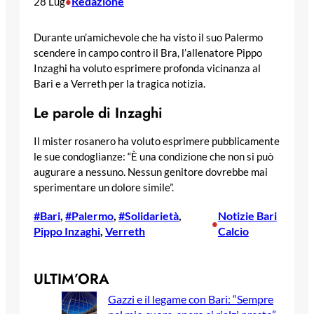
Redazione
28 Lug
•
Durante un’amichevole che ha visto il suo Palermo
scendere in campo contro il Bra, l’allenatore Pippo
Inzaghi ha voluto esprimere profonda vicinanza al
Bari e a Verreth per la tragica notizia.
Le parole di Inzaghi
Il mister rosanero ha voluto esprimere pubblicamente
le sue condoglianze: “È una condizione che non si può
augurare a nessuno. Nessun genitore dovrebbe mai
sperimentare un dolore simile”.
#Bari
, 
#Palermo
, 
#Solidarietà
, 
Notizie Bari
•
Pippo Inzaghi
, 
Verreth
Calcio
ULTIM’ORA
Gazzi e il legame con Bari: “Sempre