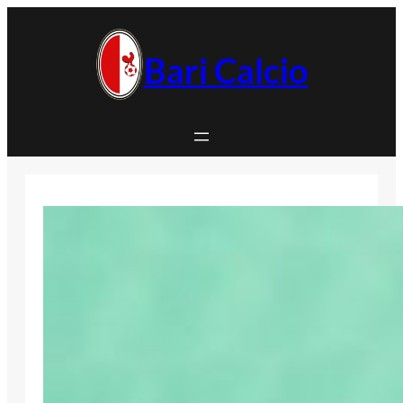
Vai
al
contenuto
Bari Calcio