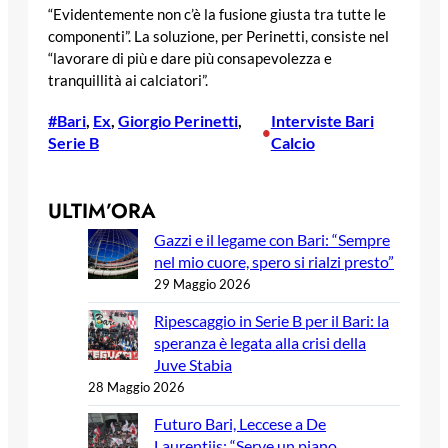
“Evidentemente non c’è la fusione giusta tra tutte le
componenti”. La soluzione, per Perinetti, consiste nel
“lavorare di più e dare più consapevolezza e
tranquillità ai calciatori”.
#Bari
, 
Ex
, 
Giorgio Perinetti
, 
Interviste Bari
•
Serie B
Calcio
ULTIM’ORA
Gazzi e il legame con Bari: “Sempre
nel mio cuore, spero si rialzi presto”
29 Maggio 2026
Ripescaggio in Serie B per il Bari: la
speranza è legata alla crisi della
Juve Stabia
28 Maggio 2026
Futuro Bari, Leccese a De
Laurentiis: “Serve un piano