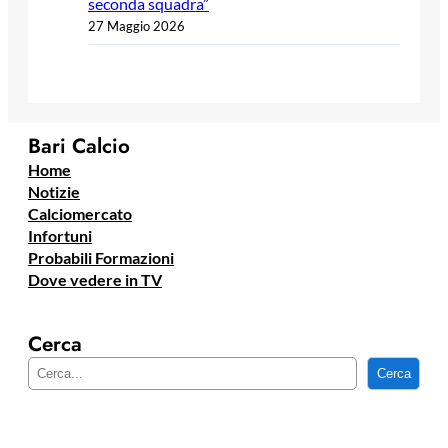
seconda squadra”
27 Maggio 2026
Bari Calcio
Home
Notizie
Calciomercato
Infortuni
Probabili Formazioni
Dove vedere in TV
Cerca
C
Cerca
e
r
c