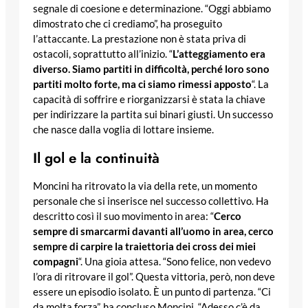
segnale di coesione e determinazione. “Oggi abbiamo
dimostrato che ci crediamo”, ha proseguito
l’attaccante. La prestazione non è stata priva di
ostacoli, soprattutto all’inizio. “
L’atteggiamento era
diverso. Siamo partiti in difficoltà, perché loro sono
partiti molto forte, ma ci siamo rimessi apposto
“. La
capacità di soffrire e riorganizzarsi è stata la chiave
per indirizzare la partita sui binari giusti. Un successo
che nasce dalla voglia di lottare insieme.
Il gol e la continuità
Moncini ha ritrovato la via della rete, un momento
personale che si inserisce nel successo collettivo. Ha
descritto così il suo movimento in area: “
Cerco
sempre di smarcarmi davanti all’uomo in area, cerco
sempre di carpire la traiettoria dei cross dei miei
compagni
“. Una gioia attesa. “Sono felice, non vedevo
l’ora di ritrovare il gol”. Questa vittoria, però, non deve
essere un episodio isolato. È un punto di partenza. “Ci
da molta forza”, ha concluso Moncini. “Adesso c’è da