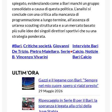
spiegato, evidenziando come a Bari manchi un gruppo
consolidato a causa di questa politica. L’analisi si
conclude con una critica alla mancanza di
programmazione a lungo termine, all’assenza di
un’area scouting strutturata e a un mercato basato
più sulle idee dei singoli direttori sportivi che su una
strategia ponderata.
#Bari
, 
Critiche società
, 
Giovanni
Interviste Bari
De Trizio
, 
Pietro Maiellaro
, 
Serie
Calcio
, 
Notizie
•
B
, 
Vincenzo Vivarini
Bari Calcio
ULTIM’ORA
Gazzi e il legame con Bari: “Sempre
nel mio cuore, spero si rialzi presto”
29 Maggio 2026
Ripescaggio in Serie B per il Bari: la
speranza è legata alla crisi della
Juve Stabia