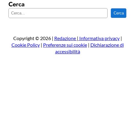
Cerca
C
Cerca
e
r
c
a
Copyright © 2026 |
Redazione
|
Informativa privacy
|
Cookie Policy
|
Preferenze sui cookie
|
Dichiarazione di
accessibilità