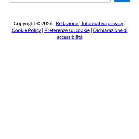
e
r
c
a
Copyright © 2026 |
Redazione
|
Informativa privacy
|
Cookie Policy
|
Preferenze sui cookie
|
Dichiarazione di
accessibilità