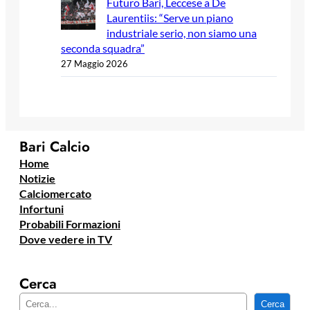
Futuro Bari, Leccese a De
Laurentiis: “Serve un piano
industriale serio, non siamo una
seconda squadra”
27 Maggio 2026
Bari Calcio
Home
Notizie
Calciomercato
Infortuni
Probabili Formazioni
Dove vedere in TV
Cerca
C
Cerca