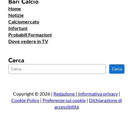
Bari Calcio
Home
Notizie
Calciomercato
Infortuni
Probabili Formazioni
Dove vedere in TV
Cerca
C
Cerca
e
r
c
a
Copyright © 2026 |
Redazione
|
Informativa privacy
|
Cookie Policy
|
Preferenze sui cookie
|
Dichiarazione di
accessibilità