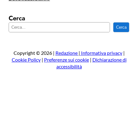
Cerca
C
Cerca
e
r
c
a
Copyright © 2026 |
Redazione
|
Informativa privacy
|
Cookie Policy
|
Preferenze sui cookie
|
Dichiarazione di
accessibilità