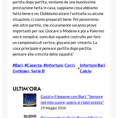
partita dopo partita, veniamo da una buonissima
prestazione fatta in casa, sappiamo cosa abbiamo
fatto bene e no. Dobbiamo alzare l’asticella su alcune
situazioni, ci siamo preparati bene. Poi penseremo
alle altre partite, che sicuramente saranno prove
importanti per noi. Giocare a Modena e poi a Palermo
non è semplice, sono due squadre costruite per fare
un campionato di vertice, giocano per vincerlo. La
cosa principale è pensare partita dopo partita,
pensare alla crescita della squadra.”
#Bari
, 
#Caserta
, 
#Infortuni
, 
Cerri
, 
Infortuni Bari
•
Gytkjaer
, 
Serie B
Calcio
ULTIM’ORA
Gazzi e il legame con Bari: “Sempre
nel mio cuore, spero si rialzi presto”
29 Maggio 2026
Ripescaggio in Serie B per il Bari: la