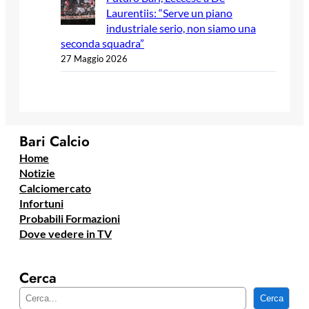
Laurentiis: “Serve un piano
industriale serio, non siamo una
seconda squadra”
27 Maggio 2026
Bari Calcio
Home
Notizie
Calciomercato
Infortuni
Probabili Formazioni
Dove vedere in TV
Cerca
C
Cerca
e