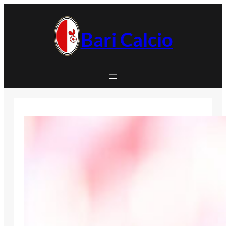
Vai
al
contenuto
Bari Calcio