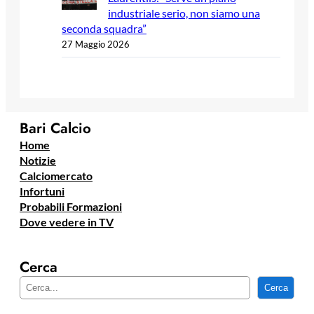
industriale serio, non siamo una
seconda squadra”
27 Maggio 2026
Bari Calcio
Home
Notizie
Calciomercato
Infortuni
Probabili Formazioni
Dove vedere in TV
Cerca
C
Cerca
e
r