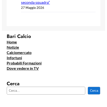
seconda squadra”
27 Maggio 2026
Bari Calcio
Home
Notizie
Calciomercato
Infortuni
Probabili Formazioni
Dove vedere in TV
Cerca
C
Cerca
e
r
c