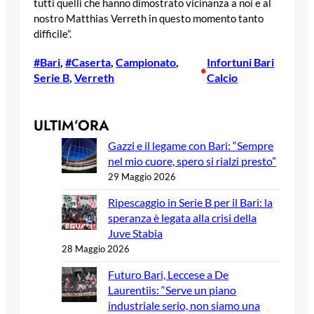
tutti quelli che hanno dimostrato vicinanza a noi e al
nostro Matthias Verreth in questo momento tanto
difficile”.
#Bari
, 
#Caserta
, 
Campionato
, 
Infortuni Bari
•
Serie B
, 
Verreth
Calcio
ULTIM’ORA
Gazzi e il legame con Bari: “Sempre
nel mio cuore, spero si rialzi presto”
29 Maggio 2026
Ripescaggio in Serie B per il Bari: la
speranza è legata alla crisi della
Juve Stabia
28 Maggio 2026
Futuro Bari, Leccese a De
Laurentiis: “Serve un piano
industriale serio, non siamo una