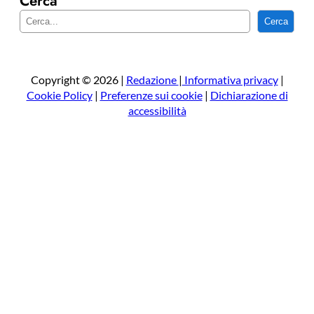
Cerca
C
Cerca
e
r
c
a
Copyright © 2026 |
Redazione
|
Informativa privacy
|
Cookie Policy
|
Preferenze sui cookie
|
Dichiarazione di
accessibilità