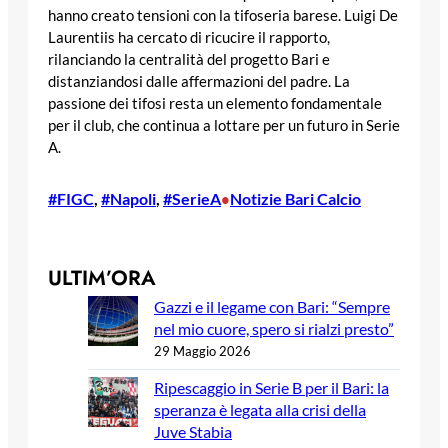
hanno creato tensioni con la tifoseria barese. Luigi De
Laurentiis ha cercato di ricucire il rapporto,
rilanciando la centralità del progetto Bari e
distanziandosi dalle affermazioni del padre. La
passione dei tifosi resta un elemento fondamentale
per il club, che continua a lottare per un futuro in Serie
A.
#FIGC
, 
#Napoli
, 
#SerieA
Notizie Bari Calcio
•
ULTIM’ORA
Gazzi e il legame con Bari: “Sempre
nel mio cuore, spero si rialzi presto”
29 Maggio 2026
Ripescaggio in Serie B per il Bari: la
speranza è legata alla crisi della
Juve Stabia