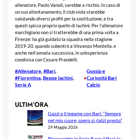
allenatore, Paolo Vanoli, sarebbe a rischio. In caso di
un suo allontanamento, il club viola starebbe
valutando diversi profili per la sostituzione, e tra
questi spicca proprio quello di Iachini. Per l’allenatore
marchigiano non si tratterebbe di una prima volta a
Firenze: ha già guidato la squadra nella stagione
2019-20, quando subentrò a Vincenzo Montella, e
anche nell’annata successiva, in un’esperienza
condivisa con Cesare Prandelli.
#Allenatore
, 
#Bari
, 
Gossip e
#Fiorentina
, 
Beppe Iachini
, 
Curiosità Bari
•
Serie A
Calcio
ULTIM’ORA
Gazzi e il legame con Bari: “Sempre
nel mio cuore, spero si rialzi presto”
29 Maggio 2026
Ripescaggio in Serie B per il Bari: la