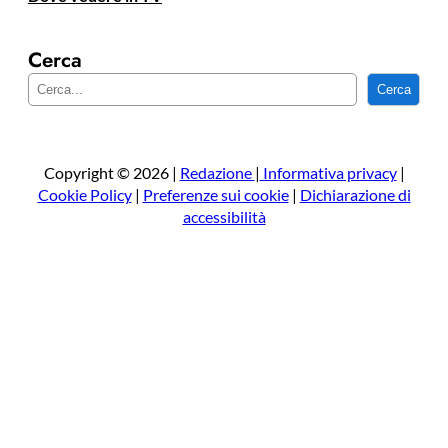
Cerca
C
Cerca
e
r
c
a
Copyright © 2026 |
Redazione
|
Informativa privacy
|
Cookie Policy
|
Preferenze sui cookie
|
Dichiarazione di
accessibilità