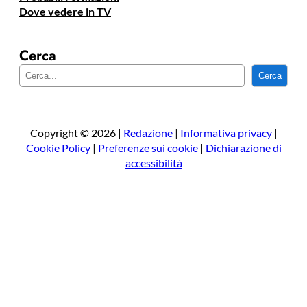
Dove vedere in TV
Cerca
C
Cerca
e
r
c
a
Copyright © 2026 |
Redazione
|
Informativa privacy
|
Cookie Policy
|
Preferenze sui cookie
|
Dichiarazione di
accessibilità