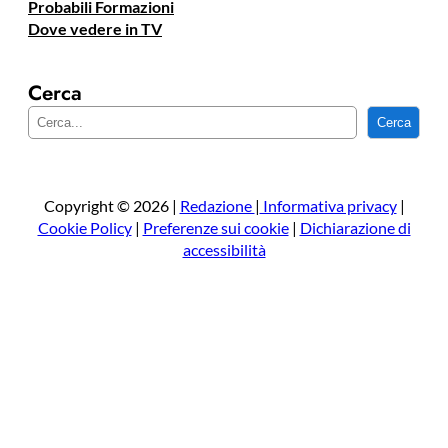
Probabili Formazioni
Dove vedere in TV
Cerca
C
Cerca
e
r
c
a
Copyright © 2026 |
Redazione
|
Informativa privacy
|
Cookie Policy
|
Preferenze sui cookie
|
Dichiarazione di
accessibilità