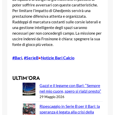
poter soffrire avversari con queste caratteristiche.
Per limitare l’impatto di Ghedjemis servirà una
prestazione difensiva attenta e organizzata.
Raddoppi di marcatura costanti sulle corsie laterali e
una gestione intelligente degli spazi saranno
necessari per non concedergli campo. La missione per
uscire indenni da Frosinone è chiara: spegnere la sua
fonte di gioco più veloce.
#Bari
, 
#SerieB
Notizie Bari Calcio
•
ULTIM’ORA
Gazzi e il legame con Bari: “Sempre
nel mio cuore, spero si rialzi presto”
29 Maggio 2026
Ripescaggio in Serie B per il Bari: la
speranza è legata alla crisi della