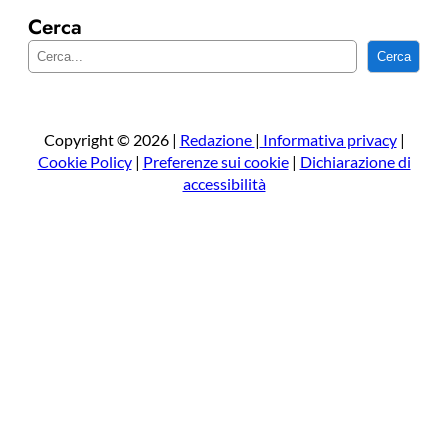
Cerca
C
Cerca
e
r
c
a
Copyright © 2026 |
Redazione
|
Informativa privacy
|
Cookie Policy
|
Preferenze sui cookie
|
Dichiarazione di
accessibilità