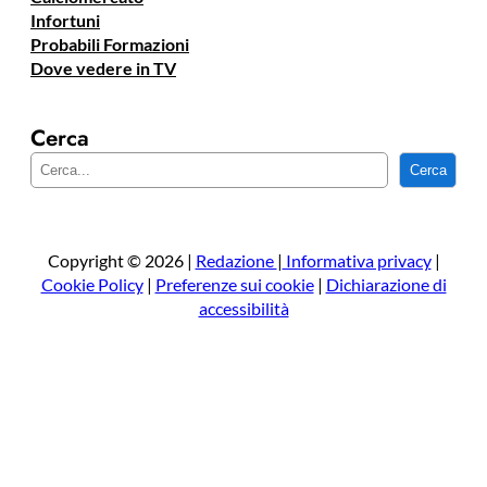
Infortuni
Probabili Formazioni
Dove vedere in TV
Cerca
C
Cerca
e
r
c
a
Copyright © 2026 |
Redazione
|
Informativa privacy
|
Cookie Policy
|
Preferenze sui cookie
|
Dichiarazione di
accessibilità