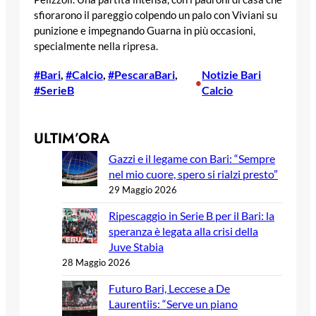
sfiorarono il pareggio colpendo un palo con Viviani su
punizione e impegnando Guarna in più occasioni,
specialmente nella ripresa.
#Bari
, 
#Calcio
, 
#PescaraBari
, 
Notizie Bari
•
#SerieB
Calcio
ULTIM’ORA
Gazzi e il legame con Bari: “Sempre
nel mio cuore, spero si rialzi presto”
29 Maggio 2026
Ripescaggio in Serie B per il Bari: la
speranza è legata alla crisi della
Juve Stabia
28 Maggio 2026
Futuro Bari, Leccese a De
Laurentiis: “Serve un piano