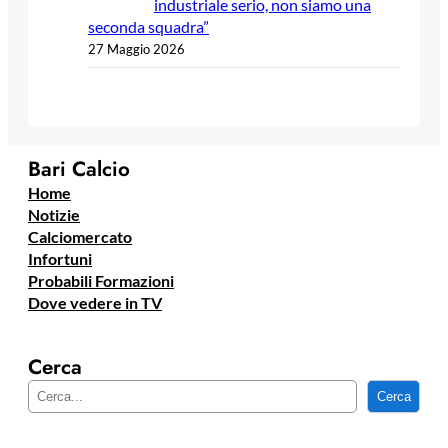
industriale serio, non siamo una
seconda squadra”
27 Maggio 2026
Bari Calcio
Home
Notizie
Calciomercato
Infortuni
Probabili Formazioni
Dove vedere in TV
Cerca
C
Cerca
e
r