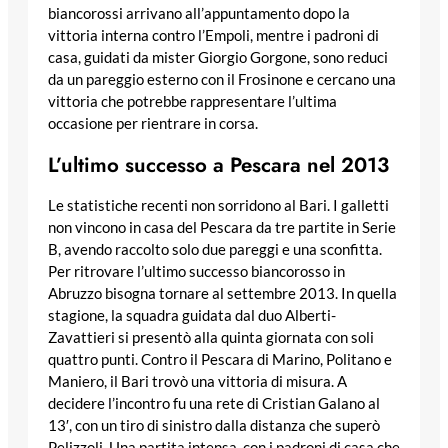
biancorossi arrivano all’appuntamento dopo la
vittoria interna contro l’Empoli, mentre i padroni di
casa, guidati da mister Giorgio Gorgone, sono reduci
da un pareggio esterno con il Frosinone e cercano una
vittoria che potrebbe rappresentare l’ultima
occasione per rientrare in corsa.
L’ultimo successo a Pescara nel 2013
Le statistiche recenti non sorridono al Bari. I galletti
non vincono in casa del Pescara da tre partite in Serie
B, avendo raccolto solo due pareggi e una sconfitta.
Per ritrovare l’ultimo successo biancorosso in
Abruzzo bisogna tornare al settembre 2013. In quella
stagione, la squadra guidata dal duo Alberti-
Zavattieri si presentò alla quinta giornata con soli
quattro punti. Contro il Pescara di Marino, Politano e
Maniero, il Bari trovò una vittoria di misura. A
decidere l’incontro fu una rete di Cristian Galano al
13′, con un tiro di sinistro dalla distanza che superò
Pelizzoli. Una partita intensa, con i padroni di casa che