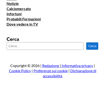
Notizie
Calciomercato
Infortuni
Probabili Formazioni
Dove vedere in TV
Cerca
C
Cerca
e
r
c
a
Copyright © 2026 |
Redazione
|
Informativa privacy
|
Cookie Policy
|
Preferenze sui cookie
|
Dichiarazione di
accessibilità