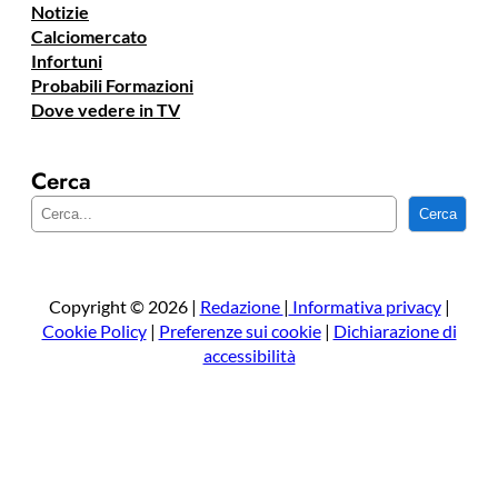
Notizie
Calciomercato
Infortuni
Probabili Formazioni
Dove vedere in TV
Cerca
C
Cerca
e
r
c
a
Copyright © 2026 |
Redazione
|
Informativa privacy
|
Cookie Policy
|
Preferenze sui cookie
|
Dichiarazione di
accessibilità