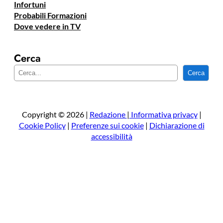
Infortuni
Probabili Formazioni
Dove vedere in TV
Cerca
C
Cerca
e
r
c
a
Copyright © 2026 |
Redazione
|
Informativa privacy
|
Cookie Policy
|
Preferenze sui cookie
|
Dichiarazione di
accessibilità