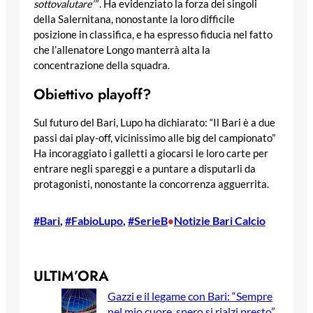
sottovalutare’”
. Ha evidenziato la forza dei singoli
della Salernitana, nonostante la loro difficile
posizione in classifica, e ha espresso fiducia nel fatto
che l’allenatore Longo manterrà alta la
concentrazione della squadra.
Obiettivo playoff?
Sul futuro del Bari, Lupo ha dichiarato: “Il Bari è a due
passi dai play-off, vicinissimo alle big del campionato”
Ha incoraggiato i galletti a giocarsi le loro carte per
entrare negli spareggi e a puntare a disputarli da
protagonisti, nonostante la concorrenza agguerrita.
#Bari
, 
#FabioLupo
, 
#SerieB
Notizie Bari Calcio
•
ULTIM’ORA
Gazzi e il legame con Bari: “Sempre
nel mio cuore, spero si rialzi presto”