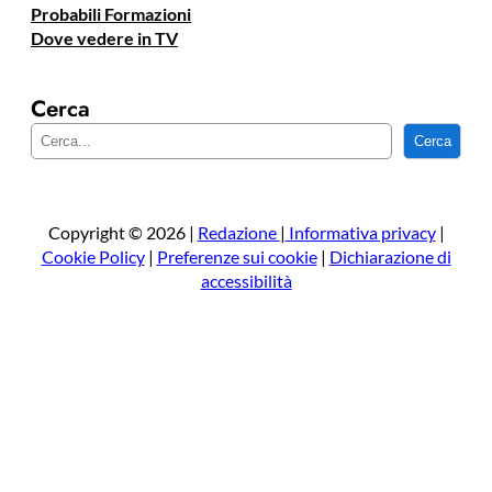
Probabili Formazioni
Dove vedere in TV
Cerca
C
Cerca
e
r
c
a
Copyright © 2026 |
Redazione
|
Informativa privacy
|
Cookie Policy
|
Preferenze sui cookie
|
Dichiarazione di
accessibilità