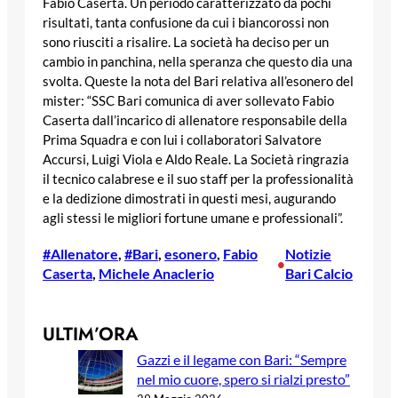
Fabio Caserta. Un periodo caratterizzato da pochi
risultati, tanta confusione da cui i biancorossi non
sono riusciti a risalire. La società ha deciso per un
cambio in panchina, nella speranza che questo dia una
svolta. Queste la nota del Bari relativa all’esonero del
mister: “SSC Bari comunica di aver sollevato Fabio
Caserta dall’incarico di allenatore responsabile della
Prima Squadra e con lui i collaboratori Salvatore
Accursi, Luigi Viola e Aldo Reale. La Società ringrazia
il tecnico calabrese e il suo staff per la professionalità
e la dedizione dimostrati in questi mesi, augurando
agli stessi le migliori fortune umane e professionali”.
#Allenatore
, 
#Bari
, 
esonero
, 
Fabio
Notizie
•
Caserta
, 
Michele Anaclerio
Bari Calcio
ULTIM’ORA
Gazzi e il legame con Bari: “Sempre
nel mio cuore, spero si rialzi presto”