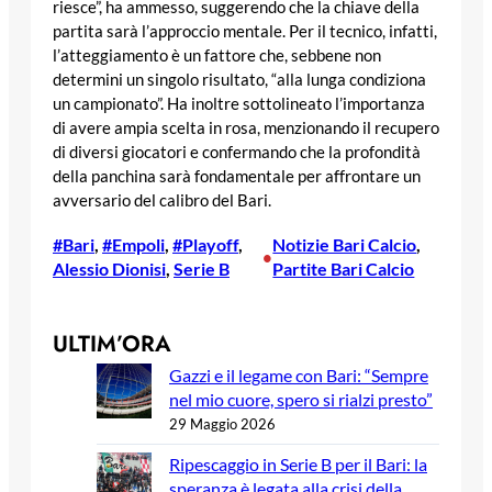
riesce”, ha ammesso, suggerendo che la chiave della
partita sarà l’approccio mentale. Per il tecnico, infatti,
l’atteggiamento è un fattore che, sebbene non
determini un singolo risultato, “alla lunga condiziona
un campionato”. Ha inoltre sottolineato l’importanza
di avere ampia scelta in rosa, menzionando il recupero
di diversi giocatori e confermando che la profondità
della panchina sarà fondamentale per affrontare un
avversario del calibro del Bari.
#Bari
, 
#Empoli
, 
#Playoff
, 
Notizie Bari Calcio
, 
•
Alessio Dionisi
, 
Serie B
Partite Bari Calcio
ULTIM’ORA
Gazzi e il legame con Bari: “Sempre
nel mio cuore, spero si rialzi presto”
29 Maggio 2026
Ripescaggio in Serie B per il Bari: la
speranza è legata alla crisi della