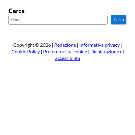
Cerca
C
Cerca
e
r
c
a
Copyright © 2026 |
Redazione
|
Informativa privacy
|
Cookie Policy
|
Preferenze sui cookie
|
Dichiarazione di
accessibilità