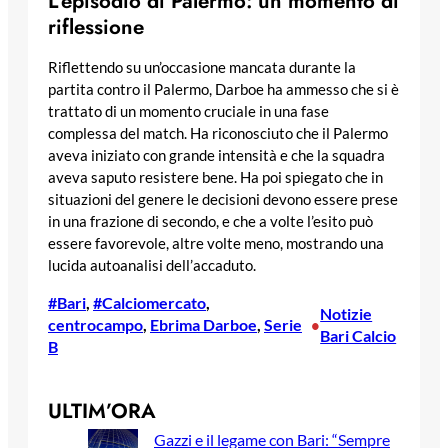
L’episodio di Palermo: un momento di
riflessione
Riflettendo su un’occasione mancata durante la
partita contro il Palermo, Darboe ha ammesso che si è
trattato di un momento cruciale in una fase
complessa del match. Ha riconosciuto che il Palermo
aveva iniziato con grande intensità e che la squadra
aveva saputo resistere bene. Ha poi spiegato che in
situazioni del genere le decisioni devono essere prese
in una frazione di secondo, e che a volte l’esito può
essere favorevole, altre volte meno, mostrando una
lucida autoanalisi dell’accaduto.
#Bari
, 
#Calciomercato
, 
Notizie
centrocampo
, 
Ebrima Darboe
, 
Serie
•
Bari Calcio
B
ULTIM’ORA
Gazzi e il legame con Bari: “Sempre