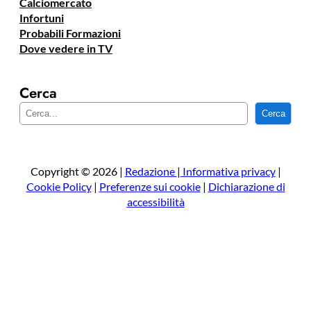
Calciomercato
Infortuni
Probabili Formazioni
Dove vedere in TV
Cerca
C
Cerca
e
r
c
a
Copyright © 2026 |
Redazione
|
Informativa privacy
|
Cookie Policy
|
Preferenze sui cookie
|
Dichiarazione di
accessibilità