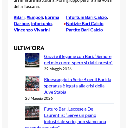
di rifinitura mattutina. Poi il gruppo partirà alla volta
della Toscana.
#Bari
, 
#Empoli
, 
Ebrima
Infortuni Bari Calcio
, 
Darboe
, 
infortunio
, 
Notizie Bari Calcio
, 
•
Vincenzo Vivarini
Partite Bari Calcio
ULTIM’ORA
Gazzi e il legame con Bari: “Sempre
nel mio cuore, spero si rialzi presto”
29 Maggio 2026
Ripescaggio in Serie B per il Bari: la
speranza è legata alla crisi della
Juve Stabia
28 Maggio 2026
Futuro Bari, Leccese a De
Laurentiis: “Serve un piano
industriale serio, non siamo una
seconda squadra”