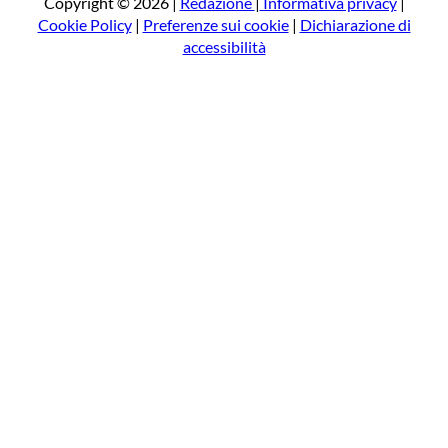
a
Copyright © 2026 |
Redazione
|
Informativa privacy
|
Cookie Policy
|
Preferenze sui cookie
|
Dichiarazione di
accessibilità