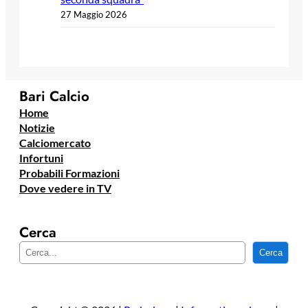
27 Maggio 2026
Bari Calcio
Home
Notizie
Calciomercato
Infortuni
Probabili Formazioni
Dove vedere in TV
Cerca
C
Cerca
e
r
c