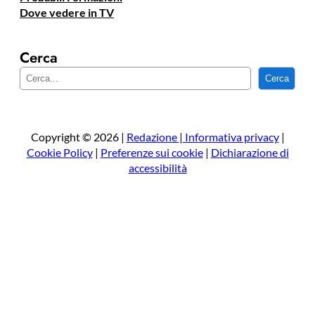
Dove vedere in TV
Cerca
C
Cerca
e
r
c
a
Copyright © 2026 |
Redazione
|
Informativa privacy
|
Cookie Policy
|
Preferenze sui cookie
|
Dichiarazione di
accessibilità