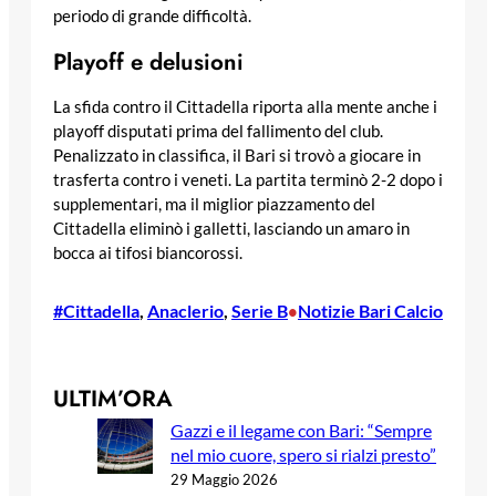
periodo di grande difficoltà.
Playoff e delusioni
La sfida contro il Cittadella riporta alla mente anche i
playoff disputati prima del fallimento del club.
Penalizzato in classifica, il Bari si trovò a giocare in
trasferta contro i veneti. La partita terminò 2-2 dopo i
supplementari, ma il miglior piazzamento del
Cittadella eliminò i galletti, lasciando un amaro in
bocca ai tifosi biancorossi.
#Cittadella
, 
Anaclerio
, 
Serie B
Notizie Bari Calcio
•
ULTIM’ORA
Gazzi e il legame con Bari: “Sempre
nel mio cuore, spero si rialzi presto”
29 Maggio 2026