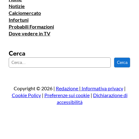
Notizie
Calciomercato
Infortuni
Probabili Formazioni
Dove vedere in TV
Cerca
C
Cerca
e
r
c
a
Copyright © 2026 |
Redazione
|
Informativa privacy
|
Cookie Policy
|
Preferenze sui cookie
|
Dichiarazione di
accessibilità