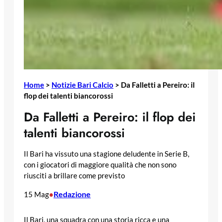
Home
>
Notizie Bari Calcio
>
Da Falletti a Pereiro: il
flop dei talenti biancorossi
Da Falletti a Pereiro: il flop dei
talenti biancorossi
Il Bari ha vissuto una stagione deludente in Serie B,
con i giocatori di maggiore qualità che non sono
riusciti a brillare come previsto
Redazione
15 Mag
•
Il Bari, una squadra con una storia ricca e una