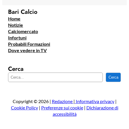
Bari Calcio
Home
Notizie
Calciomercato
Infortuni
Probabili Formazioni
Dove vedere in TV
Cerca
C
Cerca
e
r
c
a
Copyright © 2026 |
Redazione
|
Informativa privacy
|
Cookie Policy
|
Preferenze sui cookie
|
Dichiarazione di
accessibilità