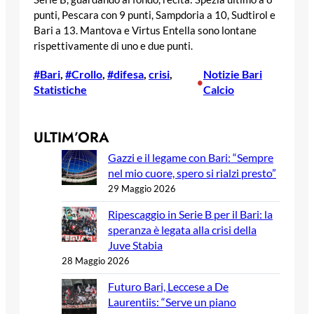
punti, Pescara con 9 punti, Sampdoria a 10, Sudtirol e
Bari a 13. Mantova e Virtus Entella sono lontane
rispettivamente di uno e due punti.
#Bari
, 
#Crollo
, 
#difesa
, 
crisi
, 
Notizie Bari
•
Statistiche
Calcio
ULTIM’ORA
Gazzi e il legame con Bari: “Sempre
nel mio cuore, spero si rialzi presto”
29 Maggio 2026
Ripescaggio in Serie B per il Bari: la
speranza è legata alla crisi della
Juve Stabia
28 Maggio 2026
Futuro Bari, Leccese a De
Laurentiis: “Serve un piano