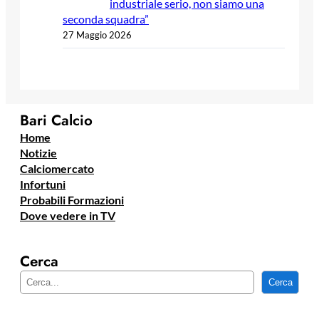
industriale serio, non siamo una
seconda squadra”
27 Maggio 2026
Bari Calcio
Home
Notizie
Calciomercato
Infortuni
Probabili Formazioni
Dove vedere in TV
Cerca
C
Cerca
e
r