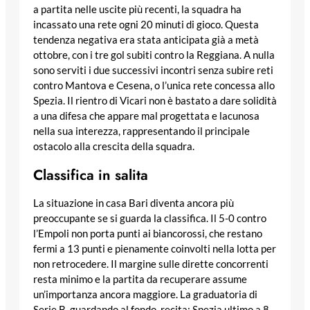
a partita nelle uscite più recenti, la squadra ha
incassato una rete ogni 20 minuti di gioco. Questa
tendenza negativa era stata anticipata già a metà
ottobre, con i tre gol subiti contro la Reggiana. A nulla
sono serviti i due successivi incontri senza subire reti
contro Mantova e Cesena, o l’unica rete concessa allo
Spezia. Il rientro di Vicari non è bastato a dare solidità
a una difesa che appare mal progettata e lacunosa
nella sua interezza, rappresentando il principale
ostacolo alla crescita della squadra.
Classifica in salita
La situazione in casa Bari diventa ancora più
preoccupante se si guarda la classifica. Il 5-0 contro
l’Empoli non porta punti ai biancorossi, che restano
fermi a 13 punti e pienamente coinvolti nella lotta per
non retrocedere. Il margine sulle dirette concorrenti
resta minimo e la partita da recuperare assume
un’importanza ancora maggiore. La graduatoria di
Serie B, guardando al fondo, recita: Spezia ultimo a 8