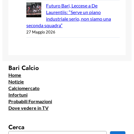
Futuro Bari, Leccese a De
Laurentiis: “Serve un piano
industriale serio, non siamo una
seconda squadra”
27 Maggio 2026
Bari Calcio
Home
Notizie
Calciomercato
Infortuni
Probabili Formazioni
Dove vedere in TV
Cerca
C