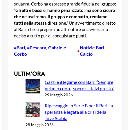
squadra, Corbo ha espresso grande fiducia nel gruppo:
“
Gli alti e bassi ci hanno penalizzato, ma sono sicuro
che ne usciremo. Il gruppo è compatto, remiamo
tutti nella stessa direzione
.” Un avvertimento diretto
al Bari, che si prepara ad affrontare un avversario
deciso a tutto pur di conquistare punti.
#Bari
, 
#Pescara
, 
Gabriele
Notizie Bari
•
Corbo
Calcio
ULTIM’ORA
Gazzi e il legame con Bari: “Sempre
nel mio cuore, spero si rialzi presto”
29 Maggio 2026
Ripescaggio in Serie B per il Bari: la
speranza è legata alla crisi della
Juve Stabia
28 Maggio 2026