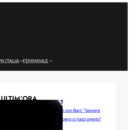
A ITALIA
FEMMINILE
ULTIM’ORA
Gazzi e il legame con Bari: “Sempre
nel mio cuore, spero si rialzi presto”
29 Maggio 2026