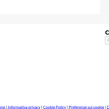
C
C
e
r
c
a
one
|
Informativa privacy
|
Cookie Policy
|
Preferenze sui cookie
|
D