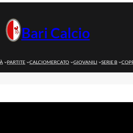
Bari Calcio
TÀ
PARTITE
CALCIOMERCATO
GIOVANILI
SERIE B
COPP