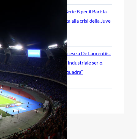
Ripescaggio in Serie B per il Bari: la
speranza è legata alla crisi della Juve
Stabia
28 Maggio 2026
Futuro Bari, Leccese a De Laurentiis:
“Serve un piano industriale serio,
non siamo una seconda squadra”
27 Maggio 2026