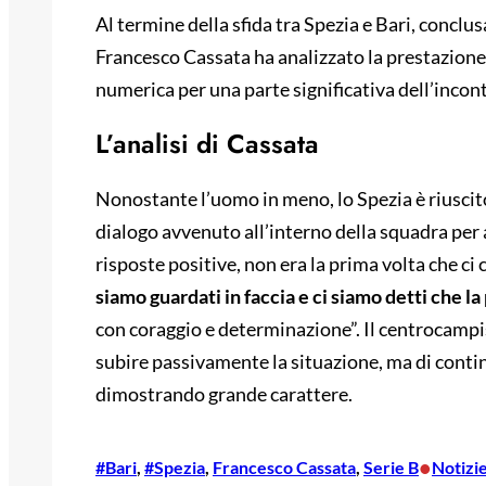
Al termine della sfida tra Spezia e Bari, conclus
Francesco Cassata ha analizzato la prestazione 
numerica per una parte significativa dell’incon
L’analisi di Cassata
Nonostante l’uomo in meno, lo Spezia è riuscito
dialogo avvenuto all’interno della squadra per a
risposte positive, non era la prima volta che ci 
siamo guardati in faccia e ci siamo detti che la
con coraggio e determinazione”. Il centrocampi
subire passivamente la situazione, ma di continu
dimostrando grande carattere.
•
#Bari
, 
#Spezia
, 
Francesco Cassata
, 
Serie B
Notizie