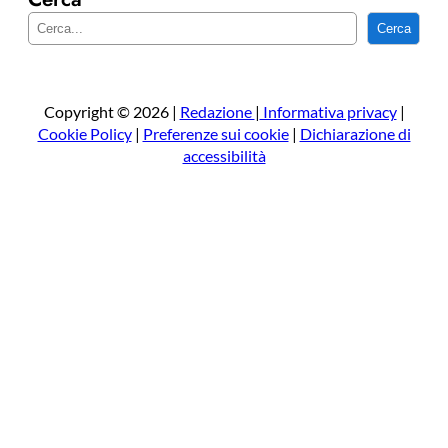
C
Cerca
e
r
c
a
Copyright © 2026 |
Redazione
|
Informativa privacy
|
Cookie Policy
|
Preferenze sui cookie
|
Dichiarazione di
accessibilità