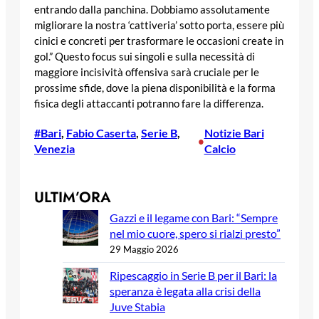
entrando dalla panchina. Dobbiamo assolutamente
migliorare la nostra ‘cattiveria’ sotto porta, essere più
cinici e concreti per trasformare le occasioni create in
gol.” Questo focus sui singoli e sulla necessità di
maggiore incisività offensiva sarà cruciale per le
prossime sfide, dove la piena disponibilità e la forma
fisica degli attaccanti potranno fare la differenza.
#Bari
, 
Fabio Caserta
, 
Serie B
, 
Notizie Bari
•
Venezia
Calcio
ULTIM’ORA
Gazzi e il legame con Bari: “Sempre
nel mio cuore, spero si rialzi presto”
29 Maggio 2026
Ripescaggio in Serie B per il Bari: la
speranza è legata alla crisi della
Juve Stabia