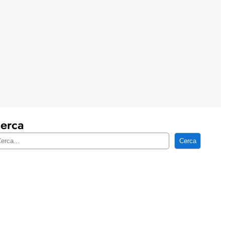
erca
Cerca