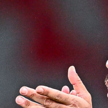
Ripescaggio in Serie B per il Bari: la
speranza è legata alla crisi della Juve
Stabia
28 Maggio 2026
Futuro Bari, Leccese a De Laurentiis:
“Serve un piano industriale serio,
non siamo una seconda squadra”
27 Maggio 2026