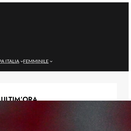
A ITALIA
FEMMINILE
ULTIM’ORA
Gazzi e il legame con Bari: “Sempre
nel mio cuore, spero si rialzi presto”
29 Maggio 2026