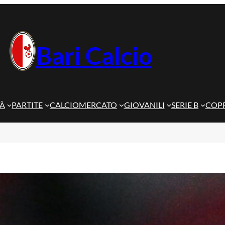
Bari Calcio
TÀ
PARTITE
CALCIOMERCATO
GIOVANILI
SERIE B
COPP