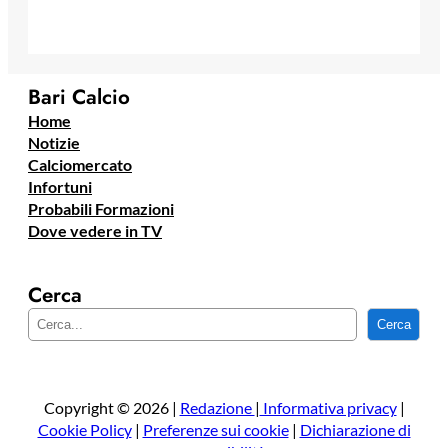
Bari Calcio
Home
Notizie
Calciomercato
Infortuni
Probabili Formazioni
Dove vedere in TV
Cerca
C
Cerca
e
r
c
a
Copyright © 2026 |
Redazione
|
Informativa privacy
|
Cookie Policy
|
Preferenze sui cookie
|
Dichiarazione di