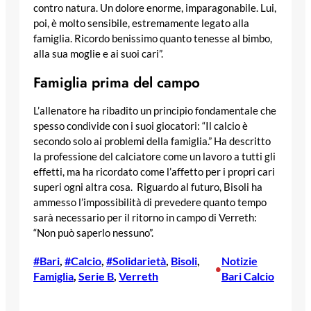
contro natura. Un dolore enorme, imparagonabile. Lui,
poi, è molto sensibile, estremamente legato alla
famiglia. Ricordo benissimo quanto tenesse al bimbo,
alla sua moglie e ai suoi cari”.
Famiglia prima del campo
L’allenatore ha ribadito un principio fondamentale che
spesso condivide con i suoi giocatori: “Il calcio è
secondo solo ai problemi della famiglia.” Ha descritto
la professione del calciatore come un lavoro a tutti gli
effetti, ma ha ricordato come l’affetto per i propri cari
superi ogni altra cosa. Riguardo al futuro, Bisoli ha
ammesso l’impossibilità di prevedere quanto tempo
sarà necessario per il ritorno in campo di Verreth:
“Non può saperlo nessuno”.
#Bari
, 
#Calcio
, 
#Solidarietà
, 
Bisoli
, 
Notizie
•
Famiglia
, 
Serie B
, 
Verreth
Bari Calcio