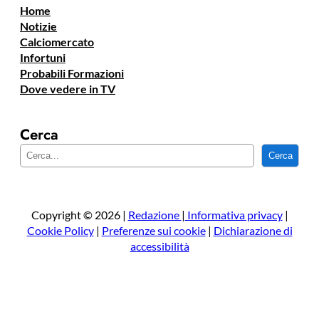
Home
Notizie
Calciomercato
Infortuni
Probabili Formazioni
Dove vedere in TV
Cerca
C
Cerca
e
r
c
a
Copyright © 2026 |
Redazione
|
Informativa privacy
|
Cookie Policy
|
Preferenze sui cookie
|
Dichiarazione di
accessibilità