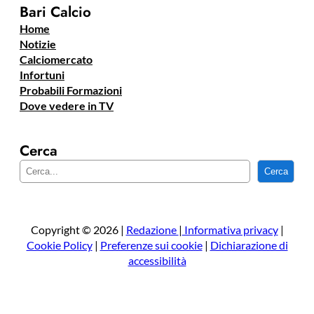
Bari Calcio
Home
Notizie
Calciomercato
Infortuni
Probabili Formazioni
Dove vedere in TV
Cerca
C
Cerca
e
r
c
a
Copyright © 2026 |
Redazione
|
Informativa privacy
|
Cookie Policy
|
Preferenze sui cookie
|
Dichiarazione di
accessibilità