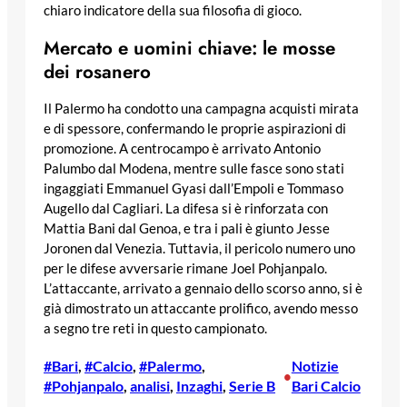
chiaro indicatore della sua filosofia di gioco.
Mercato e uomini chiave: le mosse
dei rosanero
Il Palermo ha condotto una campagna acquisti mirata
e di spessore, confermando le proprie aspirazioni di
promozione. A centrocampo è arrivato Antonio
Palumbo dal Modena, mentre sulle fasce sono stati
ingaggiati Emmanuel Gyasi dall’Empoli e Tommaso
Augello dal Cagliari. La difesa si è rinforzata con
Mattia Bani dal Genoa, e tra i pali è giunto Jesse
Joronen dal Venezia. Tuttavia, il pericolo numero uno
per le difese avversarie rimane Joel Pohjanpalo.
L’attaccante, arrivato a gennaio dello scorso anno, si è
già dimostrato un attaccante prolifico, avendo messo
a segno tre reti in questo campionato.
#Bari
, 
#Calcio
, 
#Palermo
, 
Notizie
•
#Pohjanpalo
, 
analisi
, 
Inzaghi
, 
Serie B
Bari Calcio