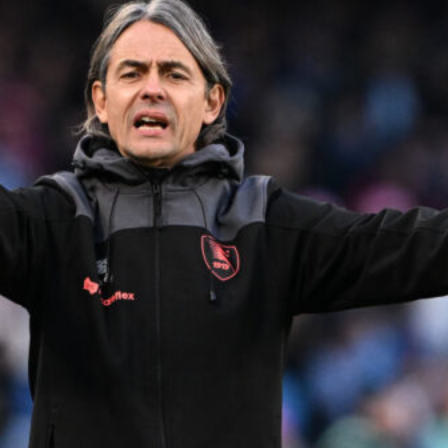
Ripescaggio in Serie B per il Bari: la
speranza è legata alla crisi della Juve
Stabia
28 Maggio 2026
Futuro Bari, Leccese a De Laurentiis:
“Serve un piano industriale serio,
non siamo una seconda squadra”
27 Maggio 2026