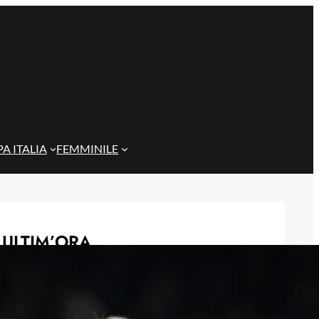
A ITALIA
FEMMINILE
ULTIM’ORA
Gazzi e il legame con Bari: “Sempre
nel mio cuore, spero si rialzi presto”
29 Maggio 2026