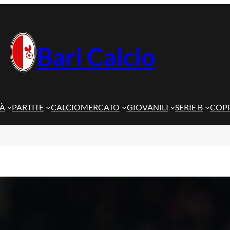
Bari Calcio
TÀ
PARTITE
CALCIOMERCATO
GIOVANILI
SERIE B
COPP