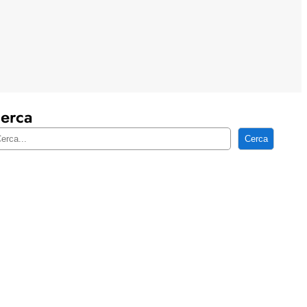
erca
Cerca