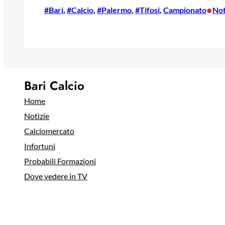
•
#Bari
, 
#Calcio
, 
#Palermo
, 
#Tifosi
, 
Campionato
Not
Bari Calcio
Home
Notizie
Calciomercato
Infortuni
Probabili Formazioni
Dove vedere in TV