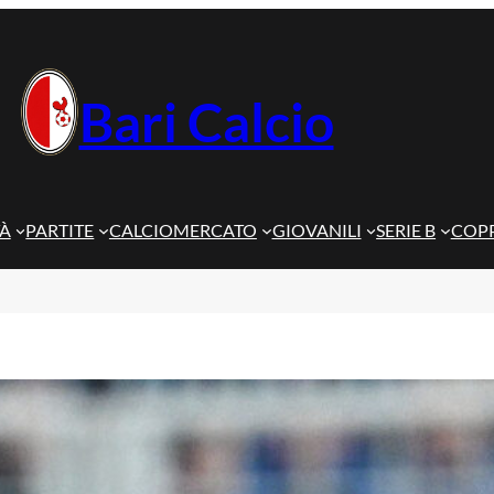
Bari Calcio
TÀ
PARTITE
CALCIOMERCATO
GIOVANILI
SERIE B
COPP