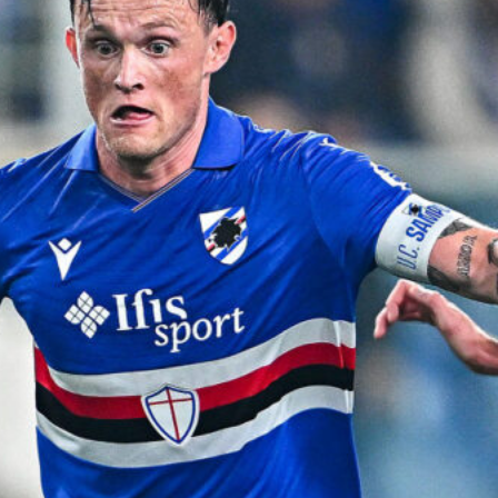
Ripescaggio in Serie B per il Bari: la
speranza è legata alla crisi della Juve
Stabia
28 Maggio 2026
Futuro Bari, Leccese a De Laurentiis:
“Serve un piano industriale serio,
non siamo una seconda squadra”
27 Maggio 2026