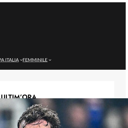
A ITALIA
FEMMINILE
ULTIM’ORA
Gazzi e il legame con Bari: “Sempre
nel mio cuore, spero si rialzi presto”
29 Maggio 2026