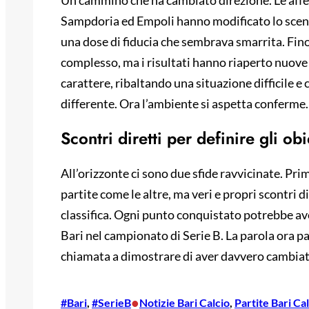
Un cammino che ha cambiato direzione. Le aff
Sampdoria ed Empoli hanno modificato lo scena
una dose di fiducia che sembrava smarrita. Fino
complesso, ma i risultati hanno riaperto nuove
carattere, ribaltando una situazione difficile e
differente. Ora l’ambiente si aspetta conferme.
Scontri diretti per definire gli obi
All’orizzonte ci sono due sfide ravvicinate. Pri
partite come le altre, ma veri e propri scontri d
classifica. Ogni punto conquistato potrebbe ave
Bari nel campionato di Serie B. La parola ora p
chiamata a dimostrare di aver davvero cambiat
•
#Bari
, 
#SerieB
Notizie Bari Calcio
, 
Partite Bari Ca