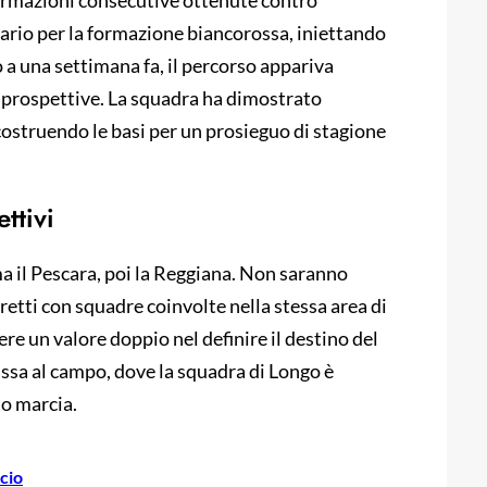
ermazioni consecutive ottenute contro
rio per la formazione biancorossa, iniettando
 a una settimana fa, il percorso appariva
 prospettive. La squadra ha dimostrato
 costruendo le basi per un prosieguo di stagione
ettivi
ma il Pescara, poi la Reggiana. Non saranno
iretti con squadre coinvolte nella stessa area di
re un valore doppio nel definire il destino del
assa al campo, dove la squadra di Longo è
o marcia.
lcio